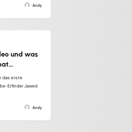
Andy
deo und was
hat…
 das erste
be-Erfinder Jawed
Andy