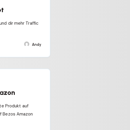
bt
und dir mehr Traffic
Andy
mazon
ste Produkt auf
eff Bezos Amazon